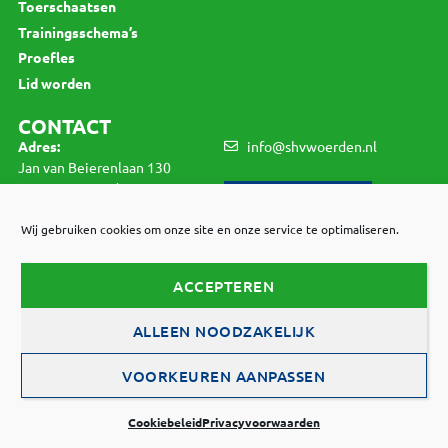
Toerschaatsen
Trainingsschema’s
Proefles
Lid worden
CONTACT
Adres:
info@shvwoerden.nl
Jan van Beierenlaan 130
3445 VV Woerden
LID WORDEN
K.v.K.:
40464598
Wij gebruiken cookies om onze site en onze service te optimaliseren.
BTW:
1234./456.789.B01
ACCEPTEREN
© 2021 SHV Woerden |
Privacyvoorwaarden
|
ALLEEN NOODZAKELIJK
Cookiebeleid
VOORKEUREN AANPASSEN
Webdesign:
Brût Communicatie
Cookiebeleid
Privacyvoorwaarden