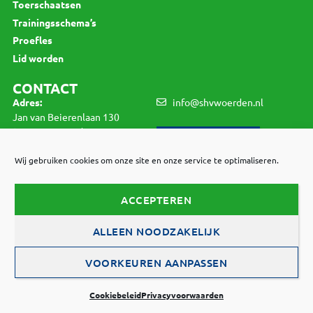
Toerschaatsen
Trainingsschema’s
Proefles
Lid worden
CONTACT
Adres:
info@shvwoerden.nl
Jan van Beierenlaan 130
3445 VV Woerden
LID WORDEN
K.v.K.:
40464598
Wij gebruiken cookies om onze site en onze service te optimaliseren.
BTW:
1234./456.789.B01
ACCEPTEREN
© 2021 SHV Woerden |
Privacyvoorwaarden
|
ALLEEN NOODZAKELIJK
Cookiebeleid
VOORKEUREN AANPASSEN
Webdesign:
Brût Communicatie
Cookiebeleid
Privacyvoorwaarden