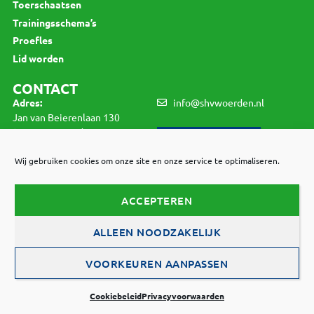
Toerschaatsen
Trainingsschema’s
Proefles
Lid worden
CONTACT
Adres:
info@shvwoerden.nl
Jan van Beierenlaan 130
3445 VV Woerden
LID WORDEN
K.v.K.:
40464598
Wij gebruiken cookies om onze site en onze service te optimaliseren.
BTW:
1234./456.789.B01
ACCEPTEREN
© 2021 SHV Woerden |
Privacyvoorwaarden
|
ALLEEN NOODZAKELIJK
Cookiebeleid
VOORKEUREN AANPASSEN
Webdesign:
Brût Communicatie
Cookiebeleid
Privacyvoorwaarden