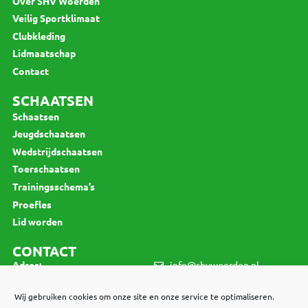
Over SHV Woerden
Veilig Sportklimaat
Clubkleding
Lidmaatschap
Contact
SCHAATSEN
Schaatsen
Jeugdschaatsen
Wedstrijdschaatsen
Toerschaatsen
Trainingsschema’s
Proefles
Lid worden
CONTACT
Adres:
info@shvwoerden.nl
Jan van Beierenlaan 130
3445 VV Woerden
Wij gebruiken cookies om onze site en onze service te optimaliseren.
LID WORDEN