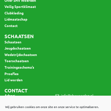
Over SHV Woerden
Veilig Sportklimaat
Clubkleding
Lidmaatschap
Contact
SCHAATSEN
Schaatsen
Jeugdschaatsen
Wedstrijdschaatsen
Toerschaatsen
Trainingsschema’s
Proefles
Lid worden
CONTACT
Adres:
info@shvwoerden.nl
Jan van Beierenlaan 130
3445 VV Woerden
Wij gebruiken cookies om onze site en onze service te optimaliseren.
LID WORDEN