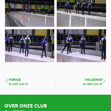
VORIGE
VOLGENDE
Archief test 03
Archief test 05
OVER ONZE CLUB