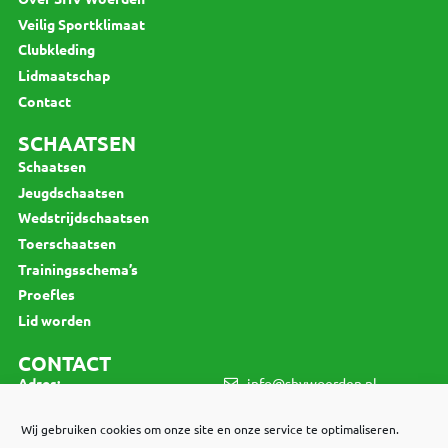
Veilig Sportklimaat
Clubkleding
Lidmaatschap
Contact
SCHAATSEN
Schaatsen
Jeugdschaatsen
Wedstrijdschaatsen
Toerschaatsen
Trainingsschema’s
Proefles
Lid worden
CONTACT
Adres:
info@shvwoerden.nl
Jan van Beierenlaan 130
3445 VV Woerden
Wij gebruiken cookies om onze site en onze service te optimaliseren.
LID WORDEN