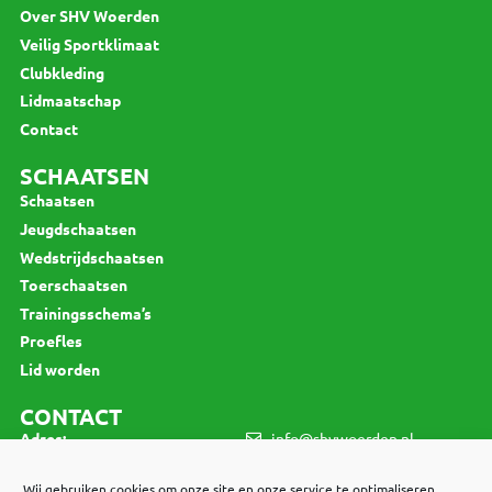
Over SHV Woerden
Veilig Sportklimaat
Clubkleding
Lidmaatschap
Contact
SCHAATSEN
Schaatsen
Jeugdschaatsen
Wedstrijdschaatsen
Toerschaatsen
Trainingsschema’s
Proefles
Lid worden
CONTACT
Adres:
info@shvwoerden.nl
Jan van Beierenlaan 130
3445 VV Woerden
Wij gebruiken cookies om onze site en onze service te optimaliseren.