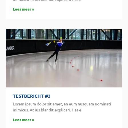
Lees meer »
TESTBERICHT #3
Lorem ipsum dolor sit amet, an eum nusquam nominati
inimicus. At ius blandit explicari. Has ei
Lees meer »